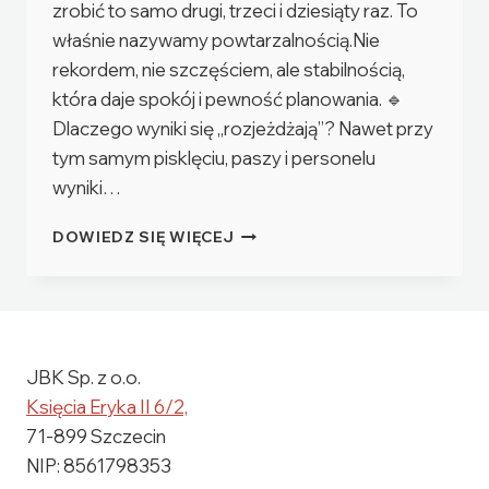
zrobić to samo drugi, trzeci i dziesiąty raz. To
właśnie nazywamy powtarzalnością.Nie
rekordem, nie szczęściem, ale stabilnością,
która daje spokój i pewność planowania. 🔹
Dlaczego wyniki się „rozjeżdżają”? Nawet przy
tym samym pisklęciu, paszy i personelu
wyniki…
CZY
DOWIEDZ SIĘ WIĘCEJ
ISTNIEJE
SPOSÓB
NA
ZAPEWNIENIE
POWTARZALNEGO,
ZDROWEGO
JBK Sp. z o.o.
STADA?
Księcia Eryka II 6/2,
71-899 Szczecin
NIP: 8561798353