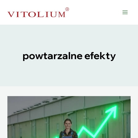
Przejdź
do
treści
powtarzalne efekty